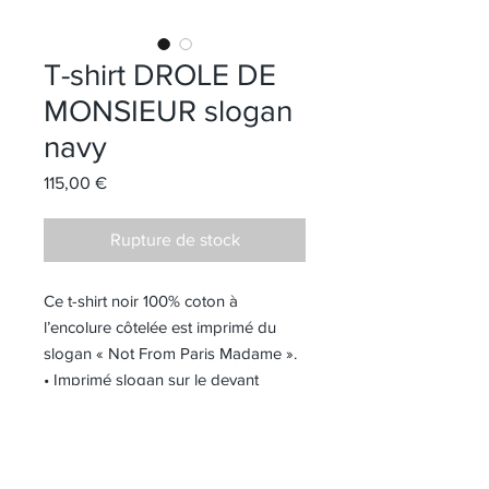
T-shirt DROLE DE
MONSIEUR slogan
navy
Prix
115,00 €
Rupture de stock
Ce t-shirt noir 100% coton à
l’encolure côtelée est imprimé du
slogan « Not From Paris Madame ».
• Imprimé slogan sur le devant
• Tissu interlock
• Encolure côtelée
• 100% coton - 240GSM