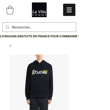
LIVRAISON GRATUITE EN FRANCE POUR COMMANDE SUPÉRIEURE À 199€.P