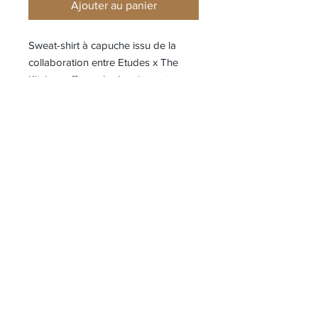
Ajouter au panier
Sweat-shirt à capuche issu de la
collaboration entre Etudes x The
Kitchen offre un look unique et
confortable. Sa coupe ample est
orné d'un Etudes x The
Kitchen sérigraphié.
Le mannequin mesure 1.87m et porte
une taille M.
Composition
100% coton biologique
Référence
H24MCSWE254