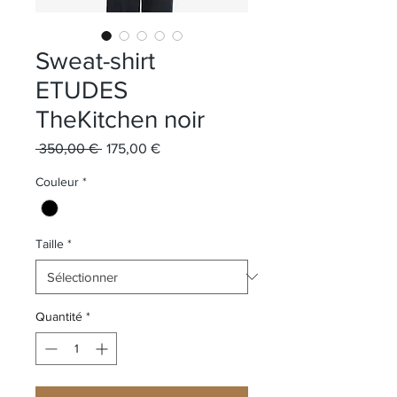
Sweat-shirt
ETUDES
TheKitchen noir
Prix original
Prix promotionnel
 350,00 € 
175,00 €
Couleur
*
Taille
*
Quantité
*