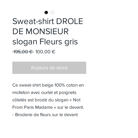
Sweat-shirt DROLE
DE MONSIEUR
slogan Fleurs gris
Prix original
Prix promotionnel
 195,00 € 
100,00 €
Rupture de stock
Ce sweat-shirt beige 100% coton en
molleton avec ourlet et poignets
côtelés est brodé du slogan « Not
From Paris Madame » sur le devant.
- Broderie de fleurs sur le devant
- Ourlet et poignets côtelés
- Col rond
- Tissu éponge