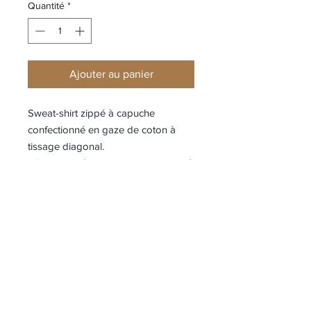
Quantité
*
Ajouter au panier
Sweat-shirt zippé à capuche
confectionné en gaze de coton à
tissage diagonal.
- Capuche réglable avec logo brodé
- Fermeture zippée sur toute la
longueur
- Poches zippées latérales
- Détail en forme de verre de lunette
- Poignets et ourlet côtelés
- Trou pour les pouces sur les
poignets
- Coupe droite