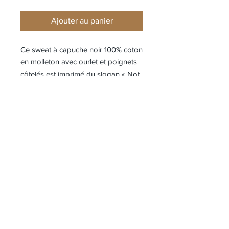
Ajouter au panier
Ce sweat à capuche noir 100% coton
en molleton avec ourlet et poignets
côtelés est imprimé du slogan « Not
From Paris Madame » sur le devant
et brodé dans le dos.
• Slogan imprimé à l’avant et brodé à
l’arrière
• Sweat à capuche en molleton
• Ourlet et poignets côtelés
• 100% coton - 430 g/m²
Composition
100% coton
Référence