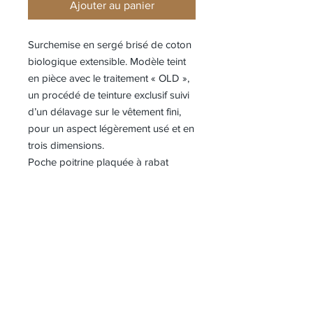
Ajouter au panier
Surchemise en sergé brisé de coton
biologique extensible. Modèle teint
en pièce avec le traitement « OLD »,
un procédé de teinture exclusif suivi
d’un délavage sur le vêtement fini,
pour un aspect légèrement usé et en
trois dimensions.
Poche poitrine plaquée à rabat
triangulaire avec bouton-pression.
Poche poitrine intérieure.
Empiècement au dos. Badge Stone
Island sur la manche gauche.
Poignets ajustables à bouton-
pression. Fermeture par glissière
bidirectionnelle dissimulée avec
bouton-pression en haut et en bas
de la patte. Coupe regular.