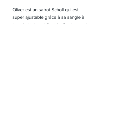
Oliver est un sabot Scholl qui est
super ajustable grâce à sa sangle à
boucle légère et flexible. Sa tige rend
cette chaussure à enfiler polyvalente
et adaptée à tous les goûts
masculins. C’est un must absolu ! La
semelle intérieure Softstep®, avec sa
forme spéciale dans la zone de la
voûte plantaire, augmente la
sensation de confort et aide à
supporter votre poids à chaque pas.
Grâce à la combinaison de liège
naturel et de caoutchouc, il est à la
fois souple et doux.