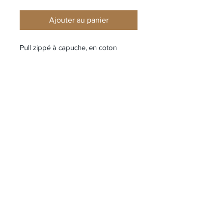
Ajouter au panier
Pull zippé à capuche, en coton
moucheté. Jauge 3.
Bande en point envers le long des
emmanchures. Badge Stone Island
sur la manche gauche. Poignets et
bord inférieur côtelés. Fermeture
zippée bidirectionnelle. Coupe
ample.
Composition
100% Coton
Référence
L1S155100039S0N11