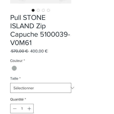
Pull STONE
ISLAND Zip
Capuche 5100039-
V0M61
Prix original
Prix promotionnel
 570,00 € 
400,00 €
Couleur
*
Taille
*
Quantité
*