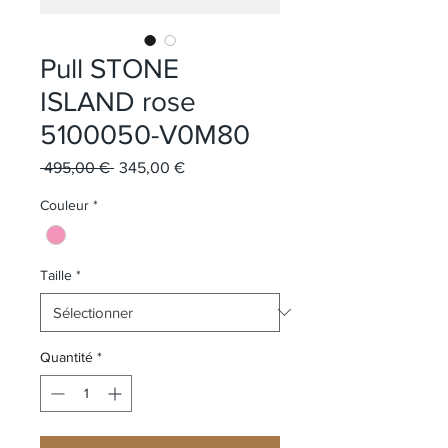
Pull STONE
ISLAND rose
5100050-V0M80
Prix original
Prix promotionnel
 495,00 € 
345,00 €
Couleur
*
Taille
*
Quantité
*