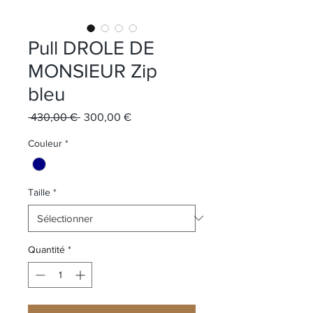
Pull DROLE DE
MONSIEUR Zip
bleu
Prix original
Prix promotionnel
 430,00 € 
300,00 €
Couleur
*
Taille
*
Quantité
*