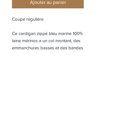
Ajouter au panier
Coupe régulière
Ce cardigan zippé bleu marine 100%
laine mérinos a un col montant, des
emmanchures basses et des bandes
tricolores en maille sur les manches
avec une broderie "Drôle".
• Cardigan zippé
• Col montant
• Bandes tricolores en maille sur les
manches avec broderie "Drôle"
• Emmanchures basses
Composition