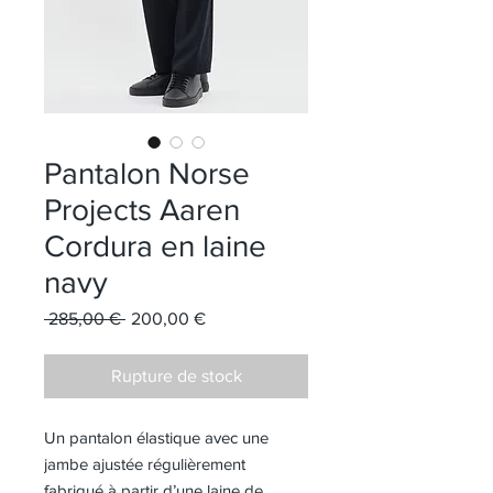
Pantalon Norse
Projects Aaren
Cordura en laine
navy
Prix original
Prix promotionnel
 285,00 € 
200,00 €
Rupture de stock
Un pantalon élastique avec une
jambe ajustée régulièrement
fabriqué à partir d’une laine de