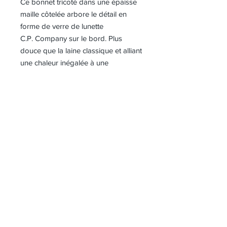
Ce bonnet tricoté dans une épaisse
maille côtelée arbore le détail en
forme de verre de lunette
C.P. Company sur le bord. Plus
douce que la laine classique et alliant
une chaleur inégalée à une
exceptionnelle respirabilité, notre
laine mérinos ultra-fine confère à la
maille une toute nouvelle dimension.
- Détail en forme de verre de lunette
- Maille côtelée
- Revers
- Laine mérinos extrafine
Composition
100% laine
Référence
RFCMAC739A005509A