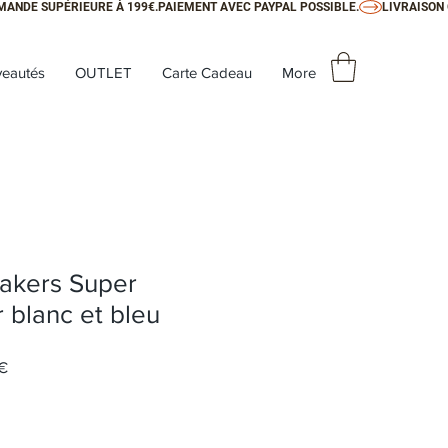
eautés
OUTLET
Carte Cadeau
More
akers Super
r blanc et bleu
inal
Prix promotionnel
 €