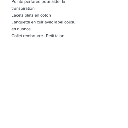
Pointe perforée pour aider la
transpiration
Lacets plats en coton
Languette en cuir avec label cousu
en nuance
Collet rembourré . Petit talon
iconique coloré sur l'arrière avec
logo imprimé
Doublure en cuir et coton-éponge
Semelle en cuir avec logo surélévée
de 2 cm.
Semelle en caoutchouc avec logo en
nuance
Hauteur semelle : 2.5 - 3.5 cm.
Sachet de protection inclus.
L'originalité de la chaussure est
identifiable par un petit détail: le
drapeau à étoiles et rayures qui
décore chaque produit