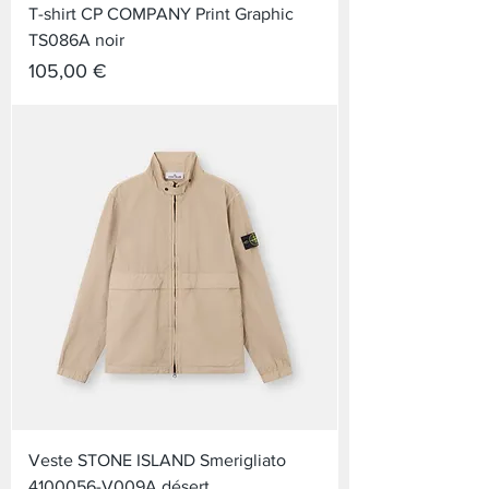
T-shirt CP COMPANY Print Graphic
TS086A noir
Prix
105,00 €
Veste STONE ISLAND Smerigliato
4100056-V009A désert