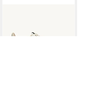
AUTRY Sneakers Medalist cuir et daim
blanc et pelican
Rupture de stock