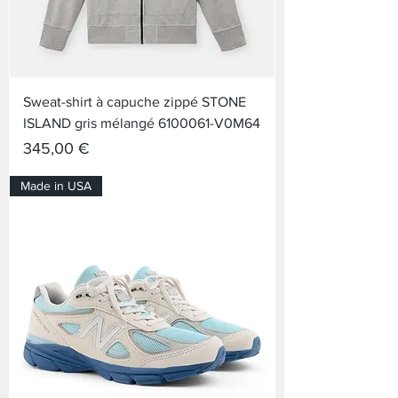
Sweat-shirt à capuche zippé STONE
ISLAND gris mélangé 6100061-V0M64
Prix
345,00 €
Made in USA