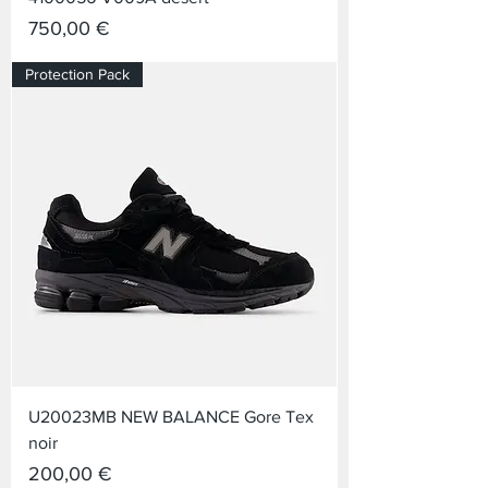
Prix
750,00 €
Protection Pack
U20023MB NEW BALANCE Gore Tex
noir
Prix
200,00 €