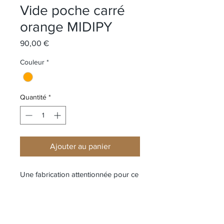
Vide poche carré
orange MIDIPY
Prix
90,00 €
Couleur
*
Quantité
*
Ajouter au panier
Une fabrication attentionnée pour ce
vide poche carré en double cuir.
L’ensemble est fait main, comme
l’assemblage des angles ou la
peinture des tranches du cuir.