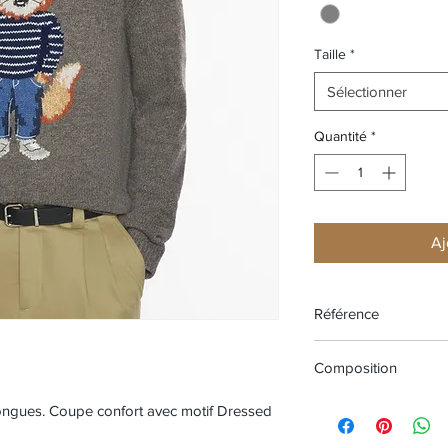
Taille
*
Sélectionner
Quantité
*
Aj
Référence
PM00806KH0002-H1
Composition
Matière principale: 
longues. Coupe confort avec motif Dressed
MOHAIR